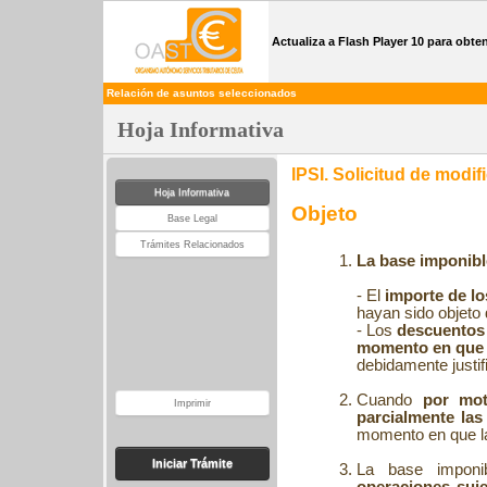
Actualiza a Flash Player 10 para obt
Relación de asuntos seleccionados
Hoja Informativa
IPSI. Solicitud de modi
Hoja Informativa
Objeto
Base Legal
Trámites Relacionados
La base imponible
- El
importe de lo
hayan sido objeto 
- Los
descuentos 
momento en que 
debidamente justif
Cuando
por mot
Imprimir
parcialmente la
momento en que la
Iniciar Trámite
La base imponi