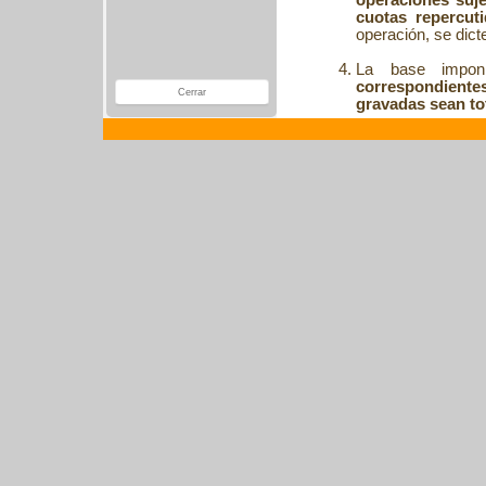
operaciones suje
cuotas repercut
operación, se dict
La base impon
correspondient
Cerrar
gravadas sean to
Si el importe de l
del devengo del
aplicando criteri
importe fuera cono
Unidad Tramitador
Departamento de Gestión
Silencio Administra
Negativo
(6 Meses)
Documentación a a
Aportar las factura
al Ejercicio/Período)
Libro de facturas e